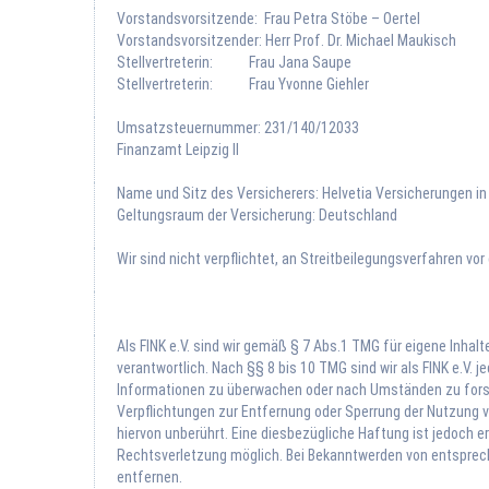
Vorstandsvorsitzende: Frau Petra Stöbe – Oertel
Vorstandsvorsitzender: Herr Prof. Dr. Michael Maukisch
Stellvertreterin: Frau Jana Saupe
Stellvertreterin: Frau Yvonne Giehler
Umsatzsteuernummer: 231/140/12033
Finanzamt Leipzig II
Name und Sitz des Versicherers: Helvetia Versicherungen in
Geltungsraum der Versicherung: Deutschland
Wir sind nicht verpflichtet, an Streitbeilegungsverfahren vo
Als FINK e.V. sind wir gemäß § 7 Abs.1 TMG für eigene Inha
verantwortlich. Nach §§ 8 bis 10 TMG sind wir als FINK e.V. 
Informationen zu überwachen oder nach Umständen zu forsch
Verpflichtungen zur Entfernung oder Sperrung der Nutzung 
hiervon unberührt. Eine diesbezügliche Haftung ist jedoch e
Rechtsverletzung möglich. Bei Bekanntwerden von entspre
entfernen.