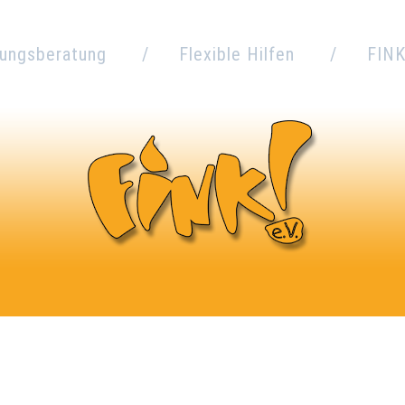
hungsberatung
Flexible Hilfen
FINK
Beratung
Erziehungs- und
Sozialpädagogische
Vors
Familienberatung
Familienhilfe
Prävention
Angebote
Kooperat
Beratung für Fachkräfte
Erziehungsbeistand
Verne
reute Umgänge
Interkulturelle Beratung
Stellena
Unterstütz