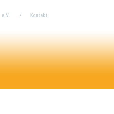
 e.V.
Kontakt
tand
Geschäftsstelle
ion und
Erziehungs- und
tzung
Familienberatung
ngebote
Flexible Hilfen
en Sie uns