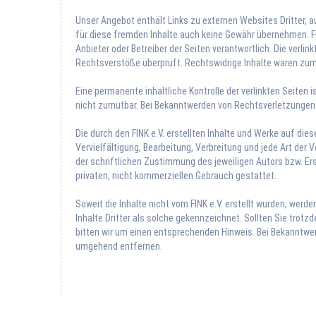
Unser Angebot enthält Links zu externen Websites Dritter, a
für diese fremden Inhalte auch keine Gewähr übernehmen. Für 
Anbieter oder Betreiber der Seiten verantwortlich. Die verl
Rechtsverstöße überprüft. Rechtswidrige Inhalte waren zum 
Eine permanente inhaltliche Kontrolle der verlinkten Seiten
nicht zumutbar. Bei Bekanntwerden von Rechtsverletzungen 
Die durch den FINK e.V. erstellten Inhalte und Werke auf di
Vervielfältigung, Bearbeitung, Verbreitung und jede Art de
der schriftlichen Zustimmung des jeweiligen Autors bzw. Ers
privaten, nicht kommerziellen Gebrauch gestattet.
Soweit die Inhalte nicht vom FINK e.V. erstellt wurden, wer
Inhalte Dritter als solche gekennzeichnet. Sollten Sie tro
bitten wir um einen entsprechenden Hinweis. Bei Bekanntwer
umgehend entfernen.